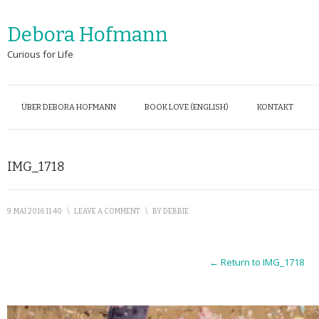
Debora Hofmann
Curious for Life
ÜBER DEBORA HOFMANN
BOOK LOVE (ENGLISH)
KONTAKT
IMG_1718
9. MAI 2016 11:40
\
LEAVE A COMMENT
\
BY
DEBBIE
← Return to IMG_1718