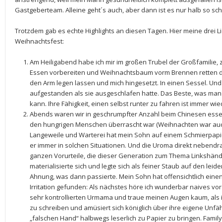
Gastgeberteam. Alleine geht´s auch, aber dann ist es nur halb so s
Trotzdem gab es echte Highlights an diesen Tagen. Hier meine drei L
Weihnachtsfest:
Am Heiligabend habe ich mir im großen Trubel der Großfamili
Essen vorbereiten und Weihnachtsbaum vorm Brennen retten di
den Arm legen lassen und mich hingesetzt. In einen Sessel. Und 
aufgestanden als sie ausgeschlafen hatte. Das Beste, was ma
kann. Ihre Fähigkeit, einen selbst runter zu fahren ist immer wie
Abends waren wir in geschrumpfter Anzahl beim Chinesen esse
den hungrigen Menschen überrascht war (Weihnachten war auch w
Langeweile und Warterei hat mein Sohn auf einem Schmierpapie
er immer in solchen Situationen. Und die Uroma direkt nebendran
ganzen Vorurteile, die dieser Generation zum Thema Linkshänd
materialisierte sich und legte sich als feiner Staub auf den leid
Ahnung, was dann passierte. Mein Sohn hat offensichtlich ein
Irritation gefunden: Als nächstes höre ich wunderbar naives vo
sehr kontrollierten Urmama und traue meinen Augen kaum, als ic
zu schreiben und amüsiert sich königlich über ihre eigene Unfähi
„falschen Hand“ halbwegs leserlich zu Papier zu bringen. Family a