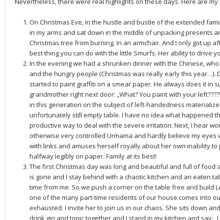
Nevertheless, there were real highlights on these days. Here are my 
On Christmas Eve, in the hustle and bustle of the extended family,
in my arms and sat down in the middle of unpacking presents a
Christmas tree from burning. In an armchair. And I only got up a
best thing you can do with the little Smurfs. Her ability to drive
In the evening we had a shrunken dinner with the Chinese, wh
and the hungry people (Christmas was really early this year…)
started to paint graffiti on a smear paper. He always does it in s
grandmother right next door: „What? You paint with your left????
in this generation on the subject of left-handedness materialize
unfortunately still empty table. I have no idea what happened 
productive way to deal with the severe irritation: Next, I hear w
otherwise very controlled Urmama and hardly believe my eyes wh
with links and amuses herself royally about her own inability to
halfway legibly on paper. Family at its best!
The first Christmas day was long and beautiful and full of food
is gone and I stay behind with a chaotic kitchen and an eaten t
time from me. So we push a corner on the table free and build L
one of the many part-time residents of our house comes into our
exhausted. I invite her to join us in our chaos. She sits down a
drink gin and tonic together and I stand in my kitchen and say: „I