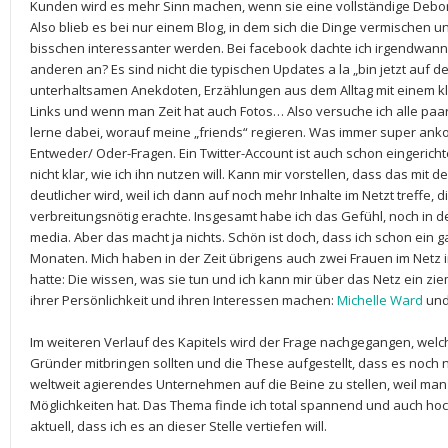
Kunden wird es mehr Sinn machen, wenn sie eine vollständige Deb
Also blieb es bei nur einem Blog, in dem sich die Dinge vermischen u
bisschen interessanter werden. Bei facebook dachte ich irgendwann
anderen an? Es sind nicht die typischen Updates a la „bin jetzt auf de
unterhaltsamen Anekdoten, Erzählungen aus dem Alltag mit einem k
Links und wenn man Zeit hat auch Fotos… Also versuche ich alle paar
lerne dabei, worauf meine „friends“ regieren. Was immer super an
Entweder/ Oder-Fragen. Ein Twitter-Account ist auch schon eingericht
nicht klar, wie ich ihn nutzen will. Kann mir vorstellen, dass das mit d
deutlicher wird, weil ich dann auf noch mehr Inhalte im Netzt treffe, 
verbreitungsnötig erachte. Insgesamt habe ich das Gefühl, noch in d
media. Aber das macht ja nichts. Schön ist doch, dass ich schon ein g
Monaten. Mich haben in der Zeit übrigens auch zwei Frauen im Netz in
hatte: Die wissen, was sie tun und ich kann mir über das Netz ein zieml
ihrer Persönlichkeit und ihren Interessen machen:
Michelle Ward
un
Im weiteren Verlauf des Kapitels wird der Frage nachgegangen, wel
Gründer mitbringen sollten und die These aufgestellt, dass es noch ni
weltweit agierendes Unternehmen auf die Beine zu stellen, weil ma
Möglichkeiten hat. Das Thema finde ich total spannend und auch hoch
aktuell, dass ich es an dieser Stelle vertiefen will.