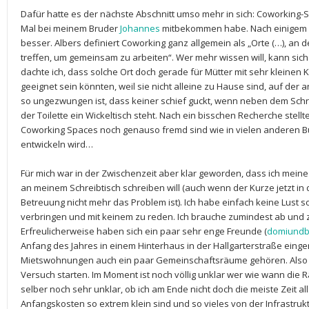
Dafür hatte es der nächste Abschnitt umso mehr in sich: Coworking-Sp
Mal bei meinem Bruder
Johannes
mitbekommen habe. Nach einigem Re
besser. Albers definiert Coworking ganz allgemein als „Orte (…), a
treffen, um gemeinsam zu arbeiten“. Wer mehr wissen will, kann sic
dachte ich, dass solche Ort doch gerade für Mütter mit sehr kleine
geeignet sein könnten, weil sie nicht alleine zu Hause sind, auf de
so ungezwungen ist, dass keiner schief guckt, wenn neben dem Schre
der Toilette ein Wickeltisch steht. Nach ein bisschen Recherche stellte
Coworking Spaces noch genauso fremd sind wie in vielen anderen Bür
entwickeln wird…
Für mich war in der Zwischenzeit aber klar geworden, dass ich meine
an meinem Schreibtisch schreiben will (auch wenn der Kurze jetzt i
Betreuung nicht mehr das Problem ist). Ich habe einfach keine Lust s
verbringen und mit keinem zu reden. Ich brauche zumindest ab und
Erfreulicherweise haben sich ein paar sehr enge Freunde (
domiundb
Anfang des Jahres in einem Hinterhaus in der Hallgarterstraße eing
Mietswohnungen auch ein paar Gemeinschaftsräume gehören. Also w
Versuch starten. Im Moment ist noch völlig unklar wer wie wann die 
selber noch sehr unklar, ob ich am Ende nicht doch die meiste Zeit al
Anfangskosten so extrem klein sind und so vieles von der Infrastruk