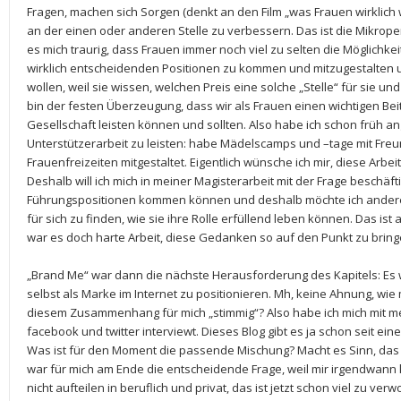
Fragen, machen sich Sorgen (denkt an den Film „was Frauen wirklich
an der einen oder anderen Stelle zu verbessern. Das ist die Mikro
es mich traurig, dass Frauen immer noch viel zu selten die Möglichke
wirklich entscheidenden Positionen zu kommen und mitzugestalten u
wollen, weil sie wissen, welchen Preis eine solche „Stelle“ für sie 
bin der festen Überzeugung, dass wir als Frauen einen wichtigen Bei
Gesellschaft leisten können und sollten. Also habe ich schon früh
Unterstützerarbeit zu leisten: habe Mädelscamps und –tage mit Freu
Frauenfreizeiten mitgestaltet. Eigentlich wünsche ich mir, diese Arb
Deshalb will ich mich in meiner Magisterarbeit mit der Frage beschäft
Führungspositionen kommen können und deshalb möchte ich andere 
für sich zu finden, wie sie ihre Rolle erfüllend leben können. Das is
war es doch harte Arbeit, diese Gedanken so auf den Punkt zu brin
„Brand Me“ war dann die nächste Herausforderung des Kapitels: Es wir
selbst als Marke im Internet zu positionieren. Mh, keine Ahnung, wie
diesem Zusammenhang für mich „stimmig“? Also habe ich mich mit m
facebook und twitter interviewt. Dieses Blog gibt es ja schon seit ein
Was ist für den Moment die passende Mischung? Macht es Sinn, das 
war für mich am Ende die entscheidende Frage, weil mir irgendwann k
nicht aufteilen in beruflich und privat, das ist jetzt schon viel zu ver