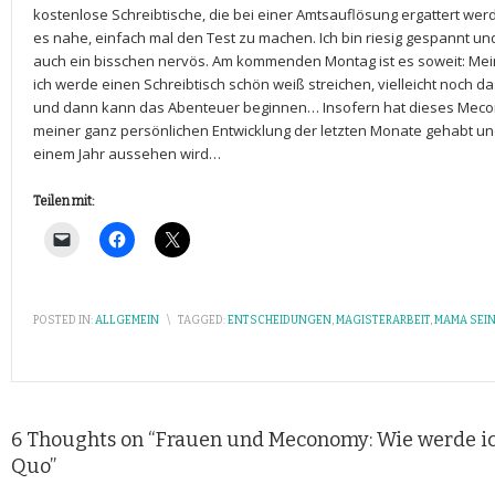
kostenlose Schreibtische, die bei einer Amtsauflösung ergattert werd
es nahe, einfach mal den Test zu machen. Ich bin riesig gespannt un
auch ein bisschen nervös. Am kommenden Montag ist es soweit: Me
ich werde einen Schreibtisch schön weiß streichen, vielleicht noch 
und dann kann das Abenteuer beginnen… Insofern hat dieses Mecon
meiner ganz persönlichen Entwicklung der letzten Monate gehabt und i
einem Jahr aussehen wird…
Teilen mit:
POSTED IN:
ALLGEMEIN
\
TAGGED:
ENTSCHEIDUNGEN
,
MAGISTERARBEIT
,
MAMA SEI
6 Thoughts on “
Frauen und Meconomy: Wie werde ich
Quo
”