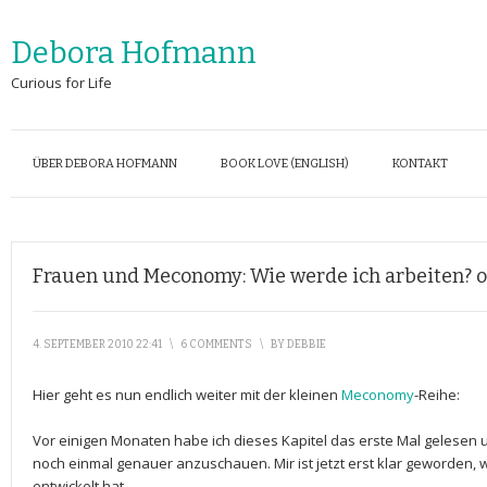
Debora Hofmann
Curious for Life
ÜBER DEBORA HOFMANN
BOOK LOVE (ENGLISH)
KONTAKT
Frauen und Meconomy: Wie werde ich arbeiten? o
4. SEPTEMBER 2010 22:41
\
6 COMMENTS
\
BY
DEBBIE
Hier geht es nun endlich weiter mit der kleinen
Meconomy
-Reihe:
Vor einigen Monaten habe ich dieses Kapitel das erste Mal gelesen un
noch einmal genauer anzuschauen. Mir ist jetzt erst klar geworden, wie
entwickelt hat.