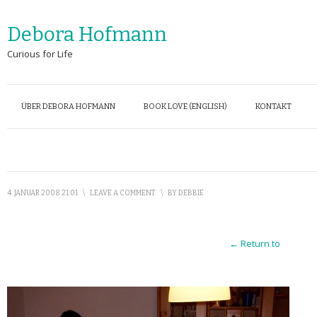
Debora Hofmann
Curious for Life
ÜBER DEBORA HOFMANN
BOOK LOVE (ENGLISH)
KONTAKT
4. JANUAR 2008 21:01
\
LEAVE A COMMENT
\
BY
DEBBIE
← Return to