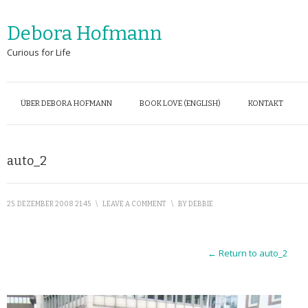
Debora Hofmann
Curious for Life
ÜBER DEBORA HOFMANN
BOOK LOVE (ENGLISH)
KONTAKT
auto_2
25. DEZEMBER 2008 21:45
\
LEAVE A COMMENT
\
BY
DEBBIE
← Return to auto_2