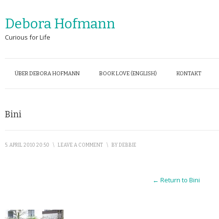
Debora Hofmann
Curious for Life
ÜBER DEBORA HOFMANN
BOOK LOVE (ENGLISH)
KONTAKT
Bini
5. APRIL 2010 20:50
\
LEAVE A COMMENT
\
BY
DEBBIE
← Return to Bini