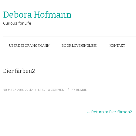
Debora Hofmann
Curious for Life
ÜBER DEBORA HOFMANN
BOOK LOVE (ENGLISH)
KONTAKT
Eier färben2
30. MÄRZ 2010 22:42
\
LEAVE A COMMENT
\
BY
DEBBIE
← Return to Eier färben2