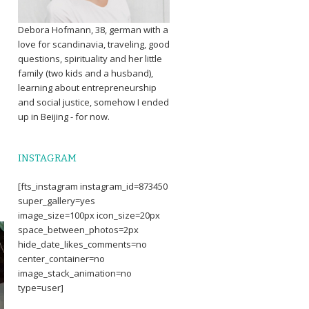
Debora Hofmann, 38, german with a
love for scandinavia, traveling, good
questions, spirituality and her little
family (two kids and a husband),
learning about entrepreneurship
and social justice, somehow I ended
up in Beijing - for now.
INSTAGRAM
[fts_instagram instagram_id=873450
super_gallery=yes
image_size=100px icon_size=20px
space_between_photos=2px
hide_date_likes_comments=no
center_container=no
image_stack_animation=no
type=user]