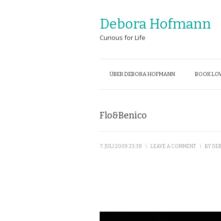
Debora Hofmann
Curious for Life
ÜBER DEBORA HOFMANN
BOOK LOV
Flo&Benico
7. JULI 2009 23:38
\
LEAVE A COMMENT
\
BY
DEB