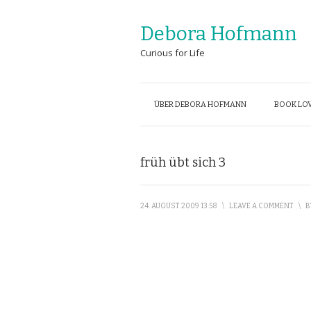
Debora Hofmann
Curious for Life
ÜBER DEBORA HOFMANN
BOOK LOV
früh übt sich 3
24. AUGUST 2009 13:58
\
LEAVE A COMMENT
\
B