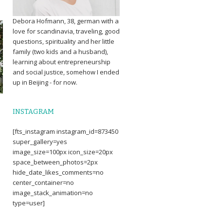
Debora Hofmann, 38, german with a
love for scandinavia, traveling, good
questions, spirituality and her little
family (two kids and a husband),
learning about entrepreneurship
and social justice, somehow I ended
up in Beijing - for now.
INSTAGRAM
[fts_instagram instagram_id=873450
super_gallery=yes
image_size=100px icon_size=20px
space_between_photos=2px
hide_date_likes_comments=no
center_container=no
image_stack_animation=no
type=user]