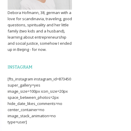
Debora Hofmann, 38, german with a
love for scandinavia, traveling, good
questions, spirituality and her little
family (two kids and a husband),
learning about entrepreneurship
and social justice, somehow I ended
up in Beijing - for now.
INSTAGRAM
[fts_instagram instagram_id=873450
super_gallery=yes
image_size=100px icon_size=20px
space_between_photos=2px
hide_date_likes_comments=no
center_container=no
image_stack_animation=no
type=user]