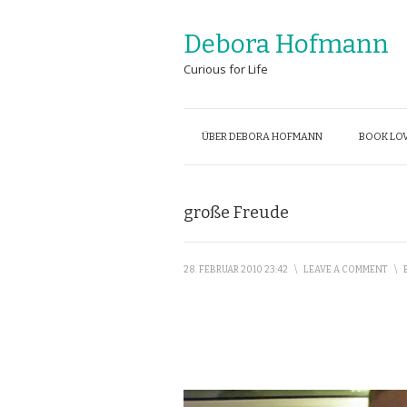
Debora Hofmann
Curious for Life
ÜBER DEBORA HOFMANN
BOOK LOV
große Freude
28. FEBRUAR 2010 23:42
\
LEAVE A COMMENT
\