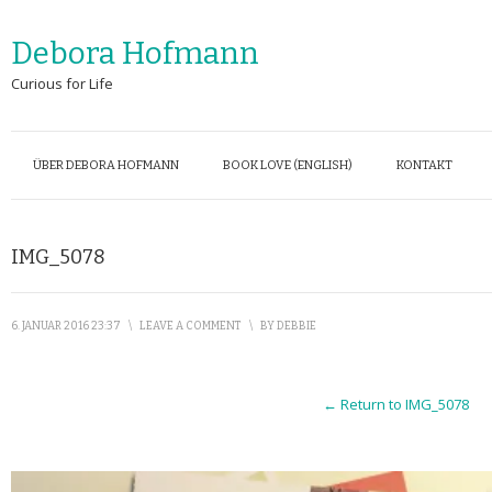
Debora Hofmann
Curious for Life
ÜBER DEBORA HOFMANN
BOOK LOVE (ENGLISH)
KONTAKT
IMG_5078
6. JANUAR 2016 23:37
\
LEAVE A COMMENT
\
BY
DEBBIE
← Return to IMG_5078