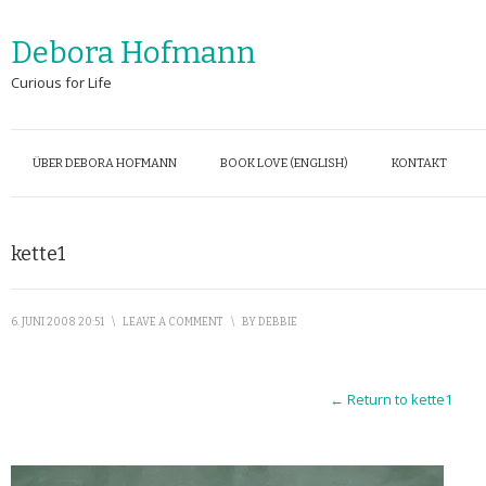
Debora Hofmann
Curious for Life
ÜBER DEBORA HOFMANN
BOOK LOVE (ENGLISH)
KONTAKT
kette1
6. JUNI 2008 20:51
\
LEAVE A COMMENT
\
BY
DEBBIE
← Return to kette1