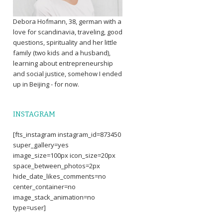
Debora Hofmann, 38, german with a
love for scandinavia, traveling, good
questions, spirituality and her little
family (two kids and a husband),
learning about entrepreneurship
and social justice, somehow I ended
up in Beijing - for now.
INSTAGRAM
[fts_instagram instagram_id=873450
super_gallery=yes
image_size=100px icon_size=20px
space_between_photos=2px
hide_date_likes_comments=no
center_container=no
image_stack_animation=no
type=user]