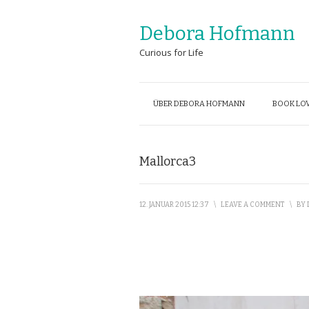
Debora Hofmann
Curious for Life
ÜBER DEBORA HOFMANN
BOOK LOV
Mallorca3
12. JANUAR 2015 12:37
\
LEAVE A COMMENT
\
BY