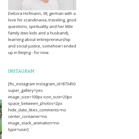
Debora Hofmann, 38, german with a
love for scandinavia, traveling, good
questions, spirituality and her little
family (two kids and a husband),
learning about entrepreneurship
and social justice, somehow I ended
up in Beijing - for now.
INSTAGRAM
[fts_instagram instagram_id=873450
super_gallery=yes
image_size=100px icon_size=20px
space_between_photos=2px
hide_date_likes_comments=no
center_container=no
image_stack_animation=no
type=user]