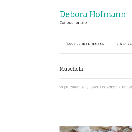
Debora Hofmann
Curious for Life
ÜBER DEBORA HOFMANN
BOOK LOV
Muscheln
29. JULI 2009 15:12
\
LEAVE A COMMENT
\
BY
DEB