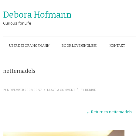
Debora Hofmann
Curious for Life
ÜBER DEBORA HOFMANN
BOOK LOVE (ENGLISH)
KONTAKT
nettemadels
19. NOVEMBER 2008 00:57
\
LEAVE A COMMENT
\
BY
DEBBIE
← Return to nettemadels