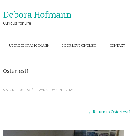
Debora Hofmann
Curious for Life
ÜBER DEBORA HOFMANN
BOOK LOVE (ENGLISH)
KONTAKT
Osterfest1
5. APRIL 2010 20:53
\
LEAVE A COMMENT
\
BY
DEBBIE
← Return to Osterfest1