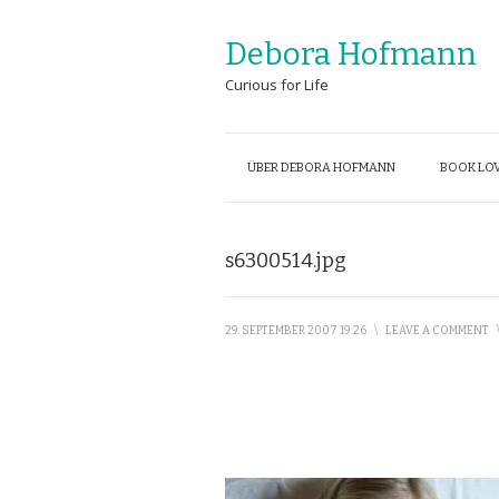
Debora Hofmann
Curious for Life
ÜBER DEBORA HOFMANN
BOOK LOV
s6300514.jpg
29. SEPTEMBER 2007 19:26
\
LEAVE A COMMENT