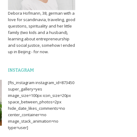
Debora Hofmann, 38, german with a
love for scandinavia, traveling, good
questions, spirituality and her little
family (two kids and a husband),
learning about entrepreneurship
and social justice, somehow I ended
up in Beijing - for now.
INSTAGRAM
[fts_instagram instagram_id=873450
super_gallery=yes
image_size=100px icon_size=20px
space_between_photos=2px
hide_date_likes_comments=no
center_container=no
image_stack_animation=no
type=user]