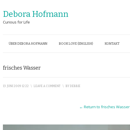
Debora Hofmann
Curious for Life
ÜBER DEBORA HOFMANN
BOOK LOVE (ENGLISH)
KONTAKT
frisches Wasser
13. JUNI 2009 12:22
\
LEAVE A COMMENT
\
BY
DEBBIE
← Return to frisches Wasser