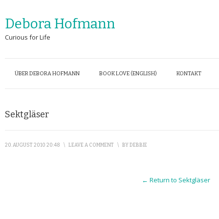
Debora Hofmann
Curious for Life
ÜBER DEBORA HOFMANN
BOOK LOVE (ENGLISH)
KONTAKT
Sektgläser
20. AUGUST 2010 20:48
\
LEAVE A COMMENT
\
BY
DEBBIE
← Return to Sektgläser