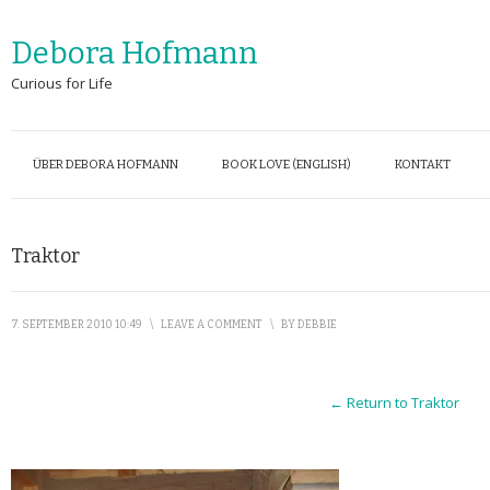
Debora Hofmann
Curious for Life
ÜBER DEBORA HOFMANN
BOOK LOVE (ENGLISH)
KONTAKT
Traktor
7. SEPTEMBER 2010 10:49
\
LEAVE A COMMENT
\
BY
DEBBIE
← Return to Traktor