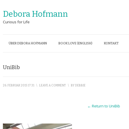
Debora Hofmann
Curious for Life
ÜBER DEBORA HOFMANN
BOOK LOVE (ENGLISH)
KONTAKT
UniBib
26. FEBRUAR 2015 17:31
\
LEAVE A COMMENT
\
BY
DEBBIE
← Return to UniBib