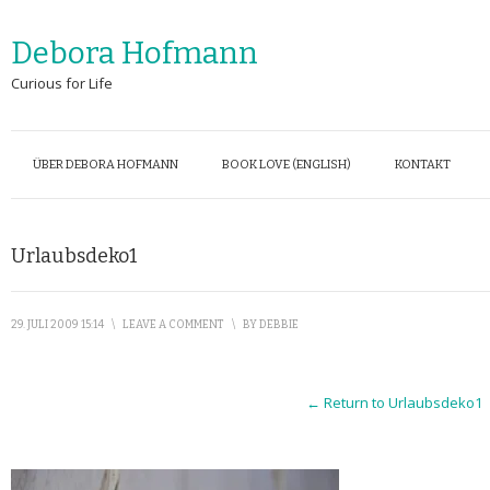
Debora Hofmann
Curious for Life
ÜBER DEBORA HOFMANN
BOOK LOVE (ENGLISH)
KONTAKT
Urlaubsdeko1
29. JULI 2009 15:14
\
LEAVE A COMMENT
\
BY
DEBBIE
← Return to Urlaubsdeko1