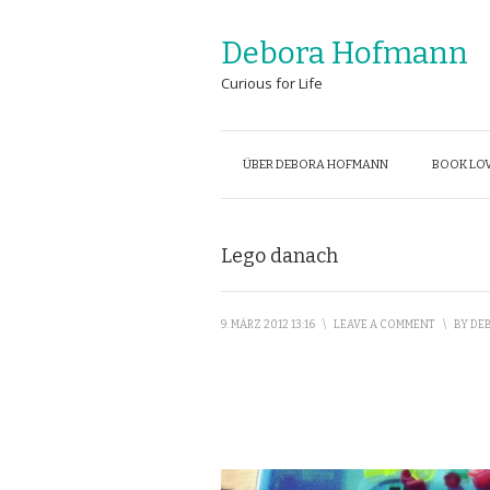
Debora Hofmann
Curious for Life
ÜBER DEBORA HOFMANN
BOOK LOV
Lego danach
9. MÄRZ 2012 13:16
\
LEAVE A COMMENT
\
BY
DEB