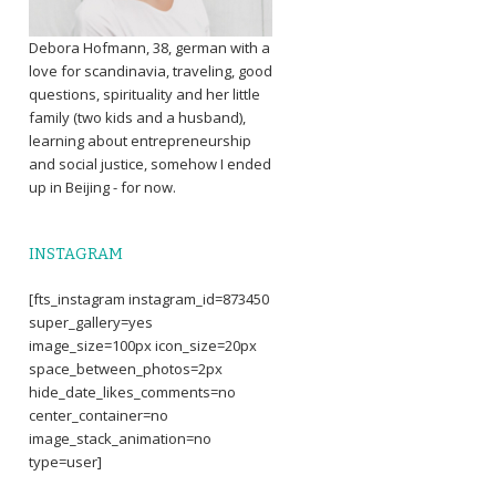
Debora Hofmann, 38, german with a
love for scandinavia, traveling, good
questions, spirituality and her little
family (two kids and a husband),
learning about entrepreneurship
and social justice, somehow I ended
up in Beijing - for now.
INSTAGRAM
[fts_instagram instagram_id=873450
super_gallery=yes
image_size=100px icon_size=20px
space_between_photos=2px
hide_date_likes_comments=no
center_container=no
image_stack_animation=no
type=user]