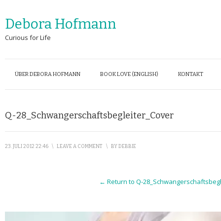
Debora Hofmann
Curious for Life
ÜBER DEBORA HOFMANN
BOOK LOVE (ENGLISH)
KONTAKT
Q-28_Schwangerschaftsbegleiter_Cover
23. JULI 2012 22:46
\
LEAVE A COMMENT
\
BY
DEBBIE
← Return to Q-28_Schwangerschaftsbegl